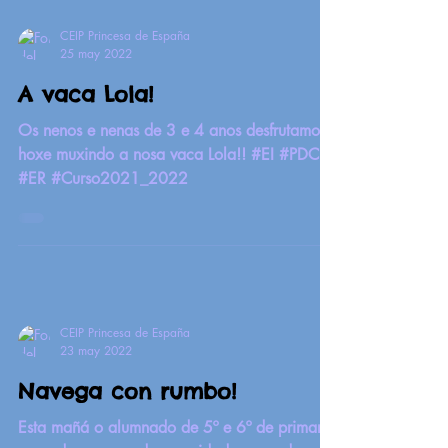
CEIP Princesa de España
25 may 2022
A vaca Lola!
Os nenos e nenas de 3 e 4 anos desfrutamos
hoxe muxindo a nosa vaca Lola!! #EI #PDC
#ER #Curso2021_2022
CEIP Princesa de España
23 may 2022
Navega con rumbo!
Esta mañá o alumnado de 5º e 6º de primaria