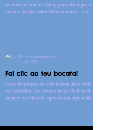
ao noso entorno en Verín, para investigar a
materia da que están feitas as cousas que
nos...
CEIP Princesa de España
24 mar 2022
Fai clic ao teu bocata!
Hoxe @s peques do cole tiveron unha visita
moi divertida! Os nenos e nenas de Infantil e
primero de Primaria, aprenderon algo máis
sobre...