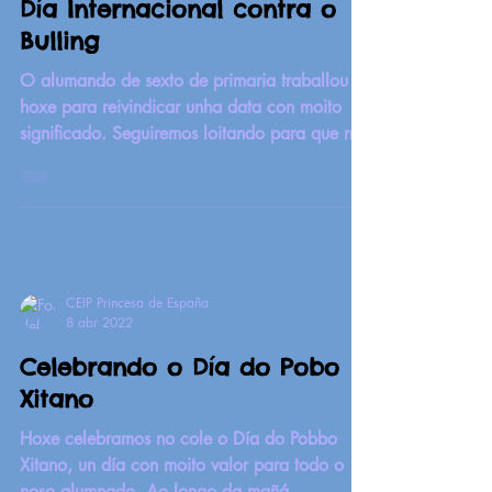
Día Internacional contra o
Bulling
O alumando de sexto de primaria traballou
hoxe para reivindicar unha data con moito
significado. Seguiremos loitando para que non
haxa...
CEIP Princesa de España
8 abr 2022
Celebrando o Día do Pobo
Xitano
Hoxe celebramos no cole o Día do Pobbo
Xitano, un día con moito valor para todo o
noso alumnado. Ao longo da mañá