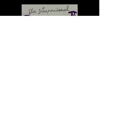
Load video
CEIP Princesa de España
20 mar 2022
Día da Felicidade!
Hoxe celébrase o Día Mundial da Felicidade
e non queremos deixar pasar a oportunidade
de compartir con vós a nosa alegría... A
diario...