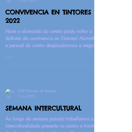
10 jun 2022
CONVIVENCIA EN TINTORES
2022
Hoxe o alumando do centro puido voltar a
disfrutar da convivencia en Tintores! Alumn@s
e persoal do centro desplazámonos a veiga
do río...
CEIP Princesa de España
7 jun 2022
SEMANA INTERCULTURAL
Ao longo da semana pasada traballamos a
interculturalidade presente no centro a través