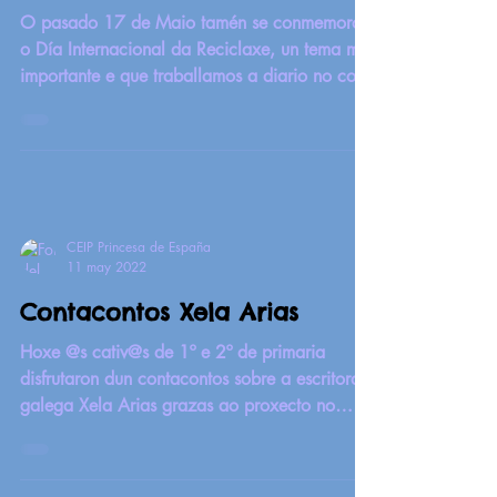
O pasado 17 de Maio tamén se conmemorou
o Día Internacional da Reciclaxe, un tema moi
importante e que traballamos a diario no cole,
xa...
CEIP Princesa de España
11 may 2022
Contacontos Xela Arias
Hoxe @s cativ@s de 1º e 2º de primaria
disfrutaron dun contacontos sobre a escritora
galega Xela Arias grazas ao proxecto no
que...