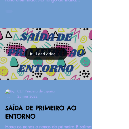
realizamos diferentes...
Load video
CEIP Princesa de España
25 mar 2022
SAÍDA DE PRIMEIRO AO
ENTORNO
Hoxe os nenos e nenas de primeiro B saímos