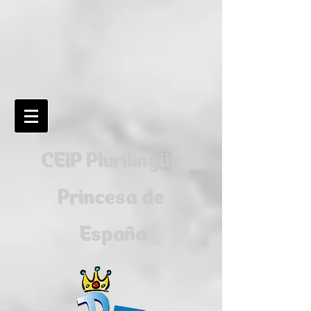
CEIP Plurilingüe
Princesa de
España