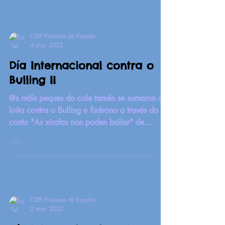
CEIP Princesa de España
4 may 2022
Día Internacional contra o
Bulling II
@s máis peques do cole tamén se sumaron a
loita contra o Bulling e fixérono a través do
conto "As xirafas non poden bailar" de
Giles...
CEIP Princesa de España
2 may 2022