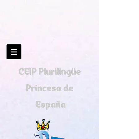
CEIP Plurilingüe
Princesa de
España