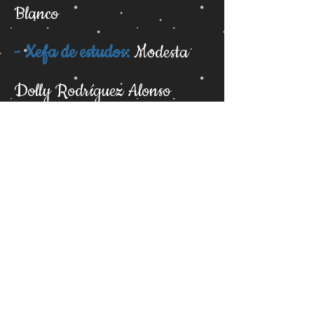
Blanco
- Xefa de estudos:
Modesta
Dolly Rodríguez Alonso
- Persoal docente:
Sofía Pérez Puga
Patricia López
Manuel Rolán
Carlos Crespo