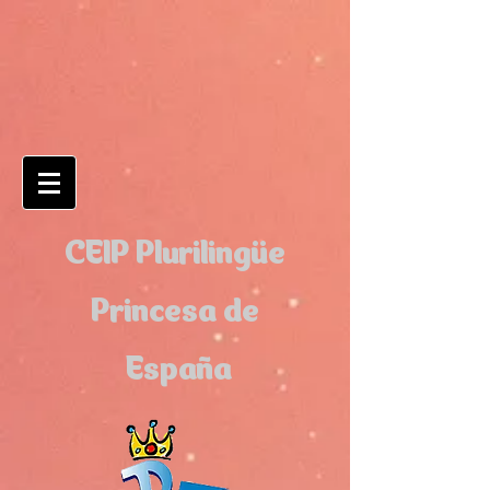
CEIP Plurilingüe
Princesa de
España