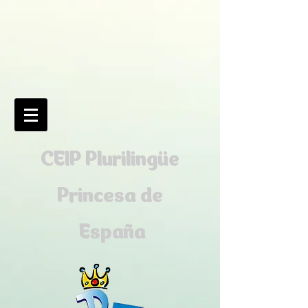
CEIP Plurilingüe
Princesa de
España