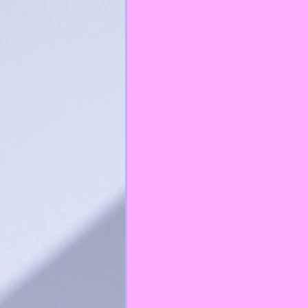
RelixiónCatólica