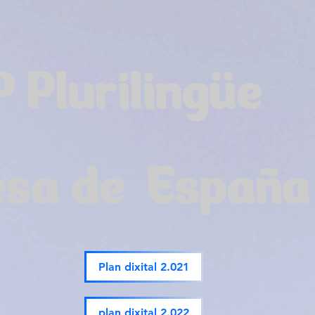
P Plurilingüe
esa de España
Plan dixital 2.021
plan dixital 2.022