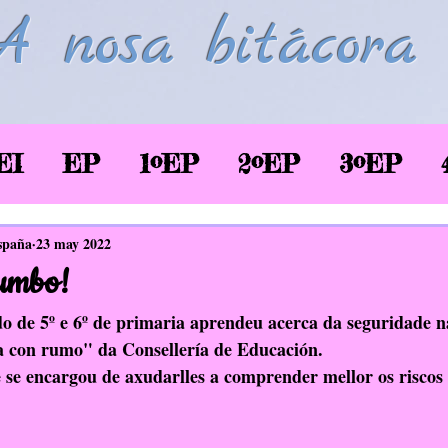
A nosa bitácora
EI
EP
1ºEP
2ºEP
3ºEP
/2020
Corentena COVID-19
LSE
spaña
23 may 2022
umbo!
glés
Biblioteca
TIC
EAEC
 de 5º e 6º de primaria aprendeu acerca da seguridade na
 con rumo" da Consellería de Educación. 
e se encargou de axudarlles a comprender mellor os riscos
SaúdePrato
Donas de si
EDLG