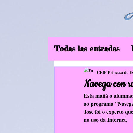
Todas las entradas
6ºEP
Curso2019
CEIP Princesa de E
Navega con r
Música
EF
In
Esta mañá o alumnado
ao programa "Navega
Jose foi o experto qu
Aliméntate ben
no uso da Internet.