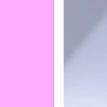
TEI
PFPP