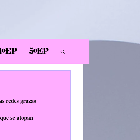
4ºEP
5ºEP
AL
PT
PDC
s redes grazas 
 que se atopan 
ER