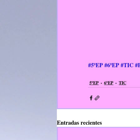
#5ºEP
#6ºEP
#TIC
#
5ºEP
6ºEP
TIC
Entradas recientes