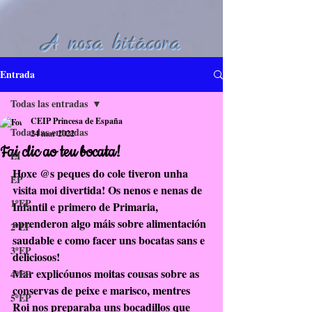
A nosa bitácora
Entrada
Todas las entradas
CEIP Princesa de España
Todas las entradas
24 mar 2022
Fai clic ao teu bocata!
EI
Hoxe @s peques do cole tiveron unha 
EP
visita moi divertida! Os nenos e nenas de 
1ºEP
Infantil e primero de Primaria, 
aprenderon algo máis sobre alimentación 
2ºEP
saudable e como facer uns bocatas sans e 
3ºEP
deliciosos!
Mar explicóunos moitas cousas sobre as 
4ºEP
conservas de peixe e marisco, mentres 
5ºEP
Roi nos preparaba uns bocadillos que 