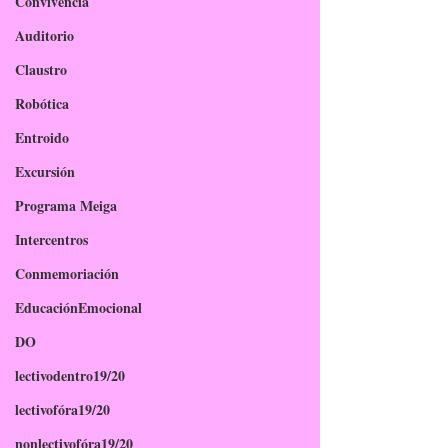
Convivencia
Auditorio
Claustro
Robótica
Entroido
Excursión
Programa Meiga
Intercentros
Conmemoriación
EducaciónEmocional
DO
lectivodentro19/20
lectivofóra19/20
nonlectivofóra19/20