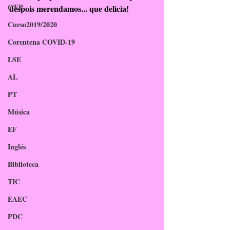
6ºEP
despois merendamos... que delicia!
Curso2019/2020
Corentena COVID-19
LSE
AL
PT
Música
EF
Inglés
Biblioteca
TIC
EAEC
PDC