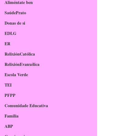
Aliméntate ben
SaúdePrato
Donas de si
EDLG
ER
RelixiónCatólica
RelixiónEvanxélica
Escola Verde
TEI
PFPP
Comunidade Educativa
Familia
ABP