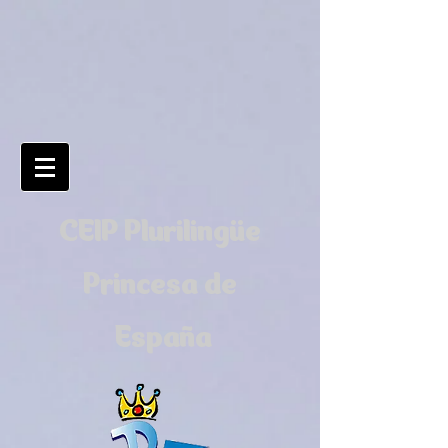
CEIP Plurilingüe
Princesa de
España