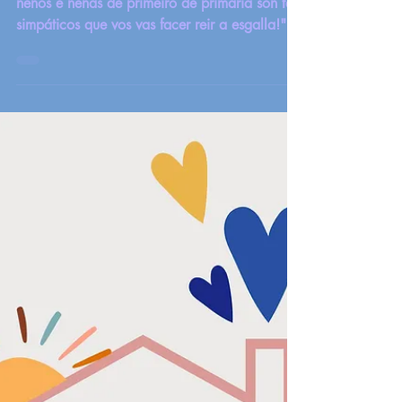
Humor en Radio Leofante
E voltamos coutro programa de humor! OS
nenos e nenas de primeiro de primaria son tan
simpáticos que vos vas facer reir a esgalla!"...