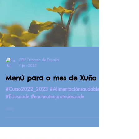
CEIP Princesa de España
7 jun 2023
Menú para o mes de Xuño
#Curso2022_2023 #Alimentaciónsaudable
#Edusaude #encheoteupratodesaude