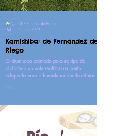
CEIP Princesa de España
17 may 2023
Kamishibai de Fernández del
Riego
O alumnado animado polo equipo da
biblioteca do cole realizou un conto
adaptado para o kamishibai donde relatan a
historia do autor que...