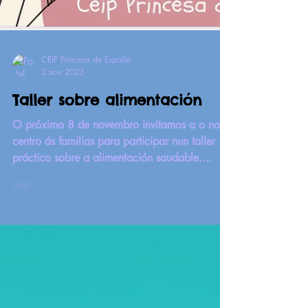
CEIP Princesa de España
2 nov 2023
Taller sobre alimentación
O próximo 8 de novembro invitamos a o noso
centro ás familias para participar nun taller
práctico sobre a alimentación saudable....