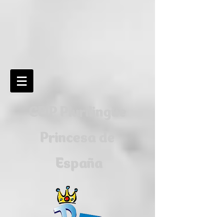
CEIP Plurilingüe
Princesa de
España