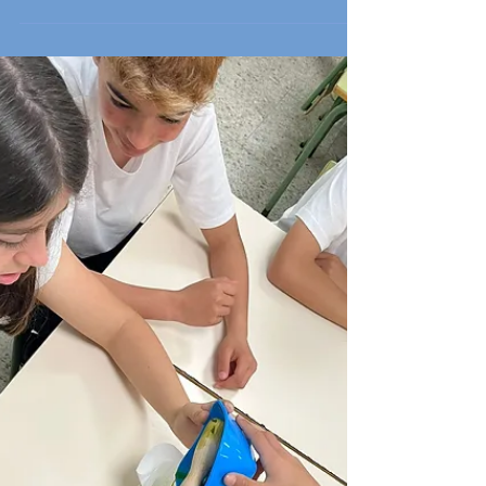
Taller emocional de Cruz
Vermella
As alumnas e alumnos de 3º e 5º de Primaria,
xunto con algún de sexto, recibiron a pasada
semana un obradoiro sobre emocións co que
foi...