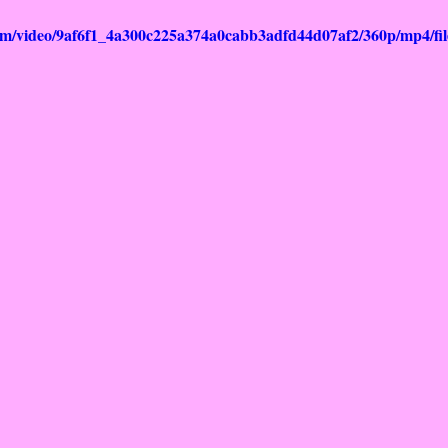
.com/video/9af6f1_4a300c225a374a0cabb3adfd44d07af2/360p/mp4/fi