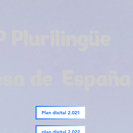
P Plurilingüe
esa de España
Plan dixital 2.021
plan dixital 2.022