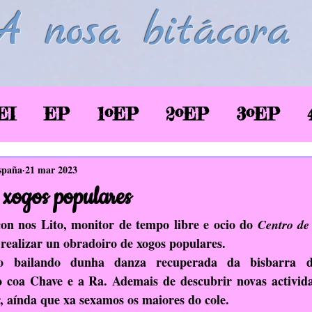
A nosa bitácora
EI
EP
1ºEP
2ºEP
3ºEP
/2020
Corentena COVID-19
LSE
spaña
21 mar 2023
xogos populares
glés
Biblioteca
TIC
EAEC
on nos Lito, monitor de tempo libre e ocio do 
Centro de
 realizar un obradoiro de xogos populares.
o bailando dunha danza recuperada da bisbarra d
SaúdePrato
Donas de si
EDLG
 coa Chave e a Ra. Ademais de descubrir novas activida
, aínda que xa sexamos os maiores do cole.