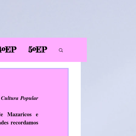
4ºEP
5ºEP
AL
PT
PDC
 Cultura Popular 
e Mazaricos e 
ER
des recordamos 