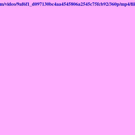
.com/video/9af6f1_d097130bc4aa4545806a2545c75fcb92/360p/mp4/fi