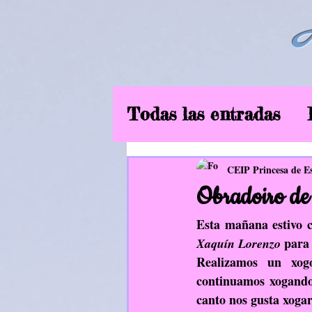
Todas las entradas
6ºEP
Curso2019
CEIP Princesa de E
Obradoiro de 
Música
EF
In
Esta mañana estivo c
 para
Xaquín Lorenzo
Realizamos un xog
Aliméntate ben
continuamos xogando
canto nos gusta xogar