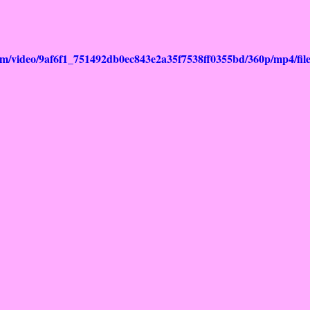
.com/video/9af6f1_751492db0ec843e2a35f7538ff0355bd/360p/mp4/fil