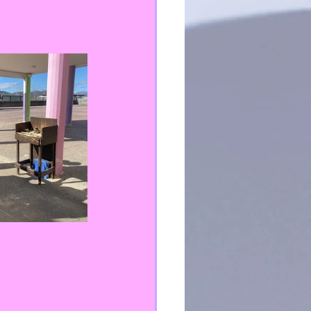
TEI
PFPP