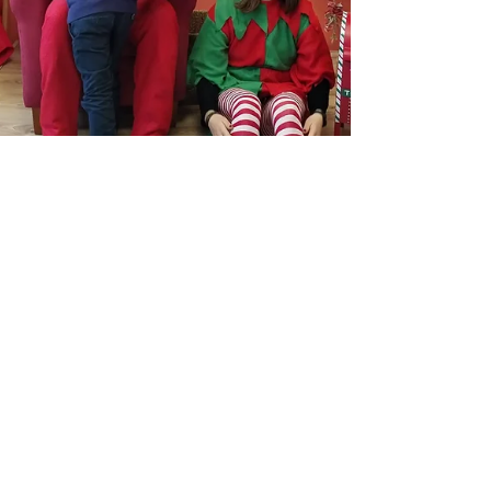
CEIP Princesa de España
22 dic 2022
E ti, cal é o teu desexo?
Din que os desexos se cumpren e se fan
realidade cando cres moito neles, por iso as
alumnas e os alumnos de 6º de Primaria