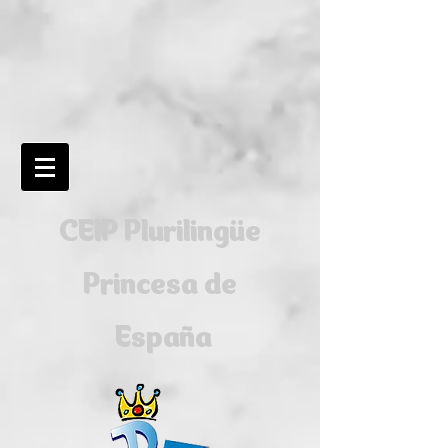
CEIP Plurilingüe
Princesa de
España