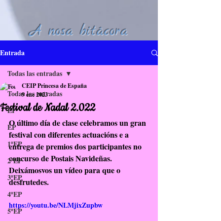
A nosa bitácora
Entrada
Todas las entradas
CEIP Princesa de España
Todas las entradas
9 ene 2023
Festival de Nadal 2.022
EI
O último día de clase celebramos un gran 
EP
festival con diferentes actuacións e a 
1ºEP
entrega de premios dos participantes no 
concurso de Postais Navideñas.
2ºEP
Deixámosvos un vídeo para que o 
3ºEP
desfrutedes. 
4ºEP
https://youtu.be/NLMjixZupbw
5ºEP