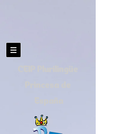
CEIP Plurilingüe
Princesa de
España