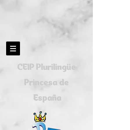
CEIP Plurilingüe
Princesa de
España