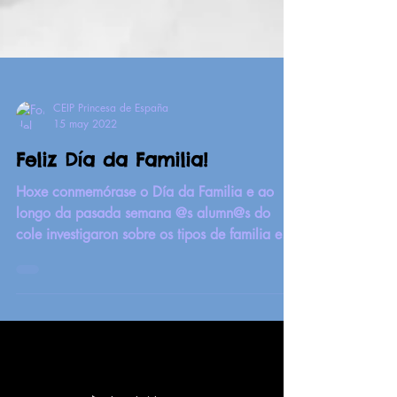
CEIP Princesa de España
15 may 2022
Feliz Día da Familia!
Hoxe conmemórase o Día da Familia e ao
longo da pasada semana @s alumn@s do
cole investigaron sobre os tipos de familia e
incluso...