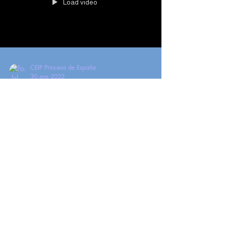
Load video
CEIP Princesa de España
30 ene 2022
Que se faga a paz!!!
Hoxe celébrase o Día da Paz e a non
Violencia, e queremos celebralo con vós! Por
iso, coa axuda de Manuel Carbón, que
ademais de profe é...
CEIP Princesa de España