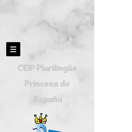
CEIP Plurilingüe
Princesa de
España