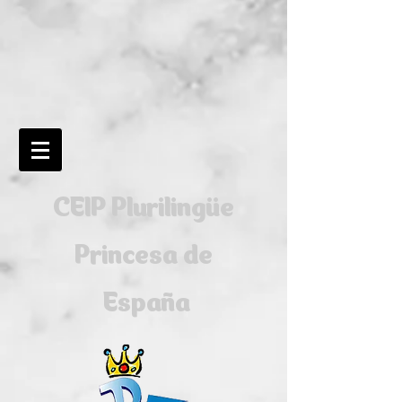
CEIP Plurilingüe
Princesa de
España