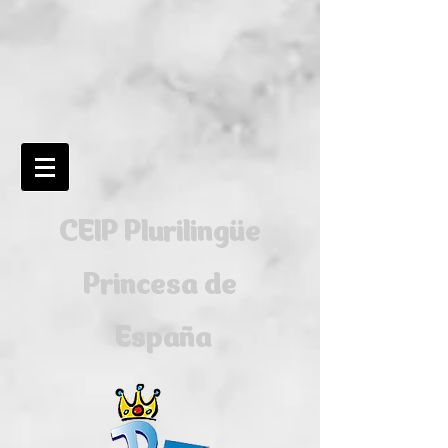
CEIP Plurilingüe
Princesa de
España