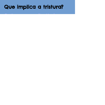
Que implica a tristura?
Continuamos coa realización do noso
proxecto "Emocións no Princesa" . Neste mes
os alumnos e alumnas de 2º e 4º traballaron a
"tristura"....
CEIP Princesa de España
19 feb 2021
Proxecto educación
emocional
Durante este curso estamos a desenvolver o
proxecto "Emocións no Princesa". Adicaremos
os 1º e 3º venres de cada mes a esta