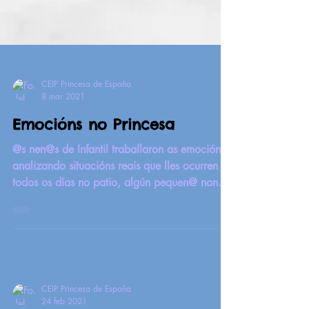
CEIP Princesa de España
8 mar 2021
Emocións no Princesa
@s nen@s de Infantil traballaron as emocións,
analizando situacións reais que lles ocurren
todos os días no patio, algún pequen@ non...
CEIP Princesa de España
24 feb 2021