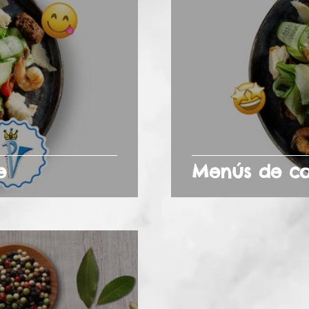
e
Menús de co