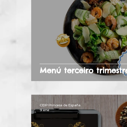
Menú terceiro trimestr
CEIP Princesa de España
9 ene