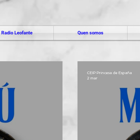
Radio Leofante
Quen somos
CEIP Princesa de España
2 mar