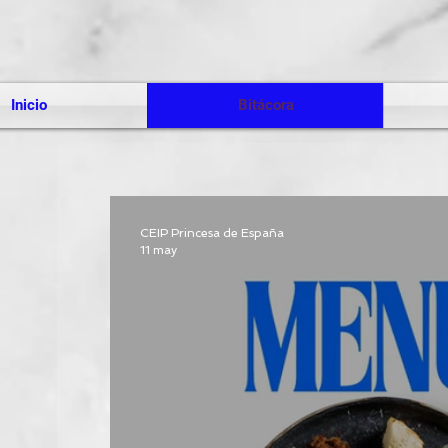
Inicio
Bitácora
CEIP Princesa de España
11 may