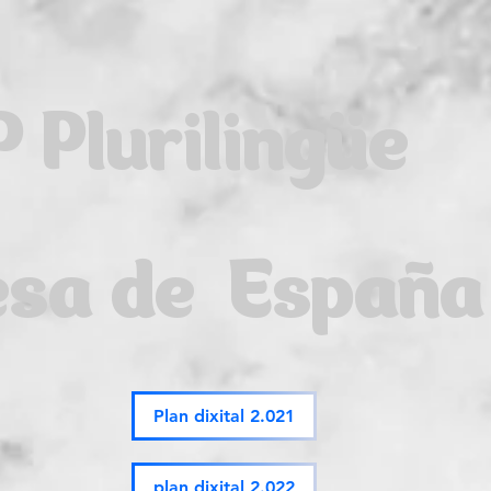
P Plurilingüe
esa de España
Plan dixital 2.021
plan dixital 2.022