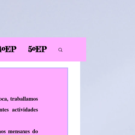
4ºEP
5ºEP
AL
PT
PDC
ca, traballamos 
tes actividades 
ER
os mensaxes do 