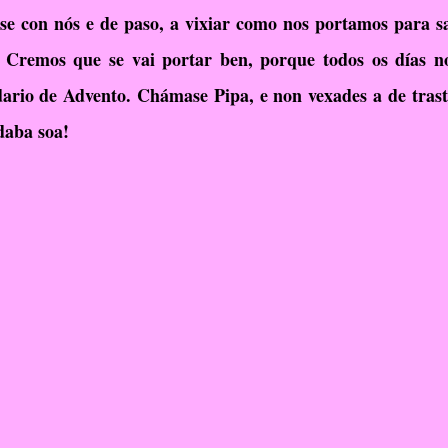
rse con nós e de paso, a vixiar como nos portamos para sa
RelixiónEvanxélica
Escola Verde
. Cremos que se vai portar ben, porque todos os días n
dario de Advento. Chámase Pipa, e non vexades a de trasta
daba soa!