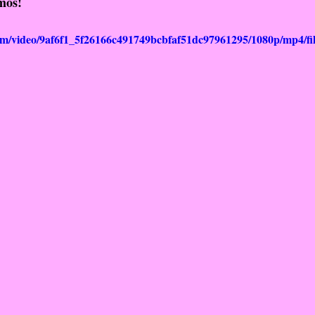
mos!
.com/video/9af6f1_5f26166c491749bcbfaf51dc97961295/1080p/mp4/fi