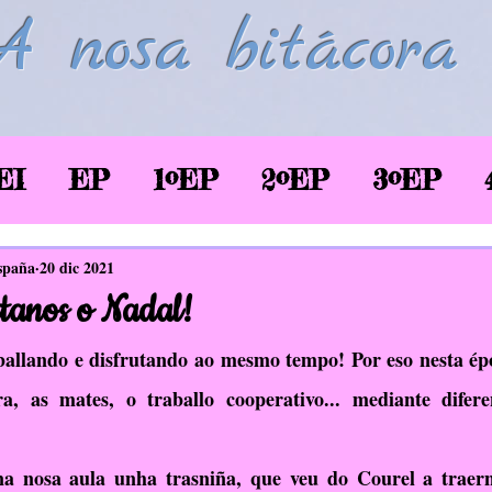
A nosa bitácora
EI
EP
1ºEP
2ºEP
3ºEP
/2020
Corentena COVID-19
LSE
spaña
20 dic 2021
tanos o Nadal!
glés
Biblioteca
TIC
EAEC
llando e disfrutando ao mesmo tempo! Por eso nesta épo
ra, as mates, o traballo cooperativo... mediante diferen
SaúdePrato
Donas de si
EDLG
na nosa aula unha trasniña, que veu do Courel a traern