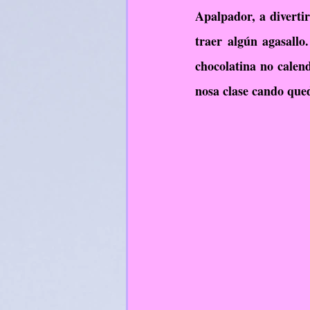
Apalpador, a diverti
RelixiónCatólica
traer algún agasallo
chocolatina no calen
nosa clase cando que