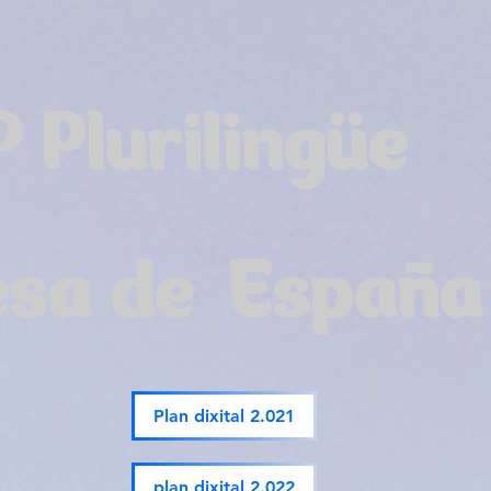
P Plurilingüe
esa de España
Plan dixital 2.021
plan dixital 2.022