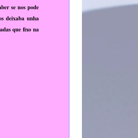
ber se nos pode 
TEI
PFPP
os deixaba unha 
das que fixo na 