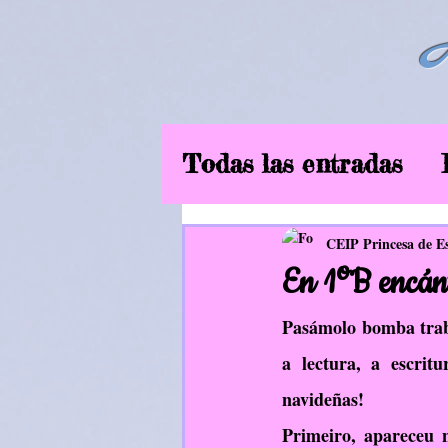
Todas las entradas
6ºEP
Curso2019
CEIP Princesa de E
En 1ºB encán
Música
EF
In
Pasámolo bomba traba
a lectura, a escritu
navideñas!
Aliméntate ben
Primeiro, apareceu 