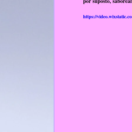
por suposto, saborea
https://video.wixstatic