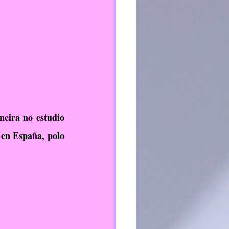
eira no estudio 
 en España, polo 