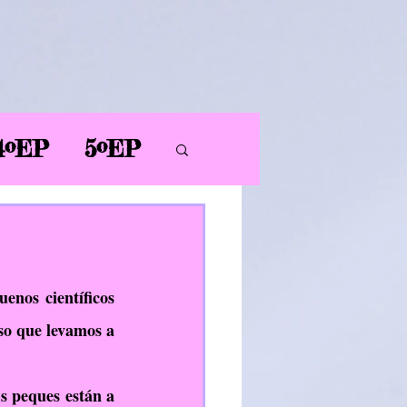
4ºEP
5ºEP
AL
PT
PDC
enos científicos 
so que levamos a 
ER
 peques están a 