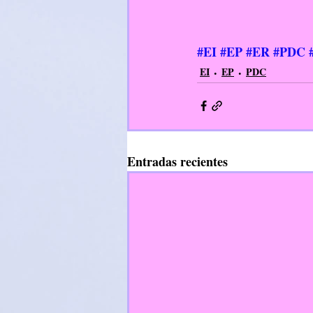
#EI
#EP
#ER
#PDC
EI
EP
PDC
Entradas recientes