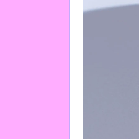
TEI
PFPP