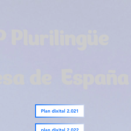
P Plurilingüe
esa de España
Plan dixital 2.021
plan dixital 2.022