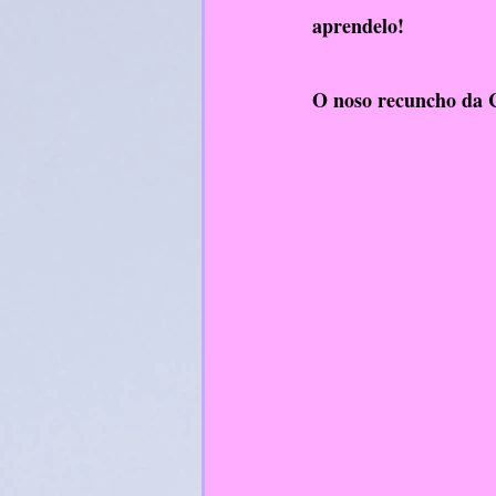
aprendelo! 
RelixiónCatólica
O noso recuncho da C