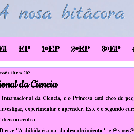
A nosa bitácora
EI
EP
1ºEP
2ºEP
3ºEP
/2020
Corentena COVID-19
LSE
spaña
10 nov 2021
onal da Ciencia
glés
Biblioteca
TIC
EAEC
Internacional da Ciencia, e o Princesa está cheo de pequ
investigar, experimentar e aprender. Este é o segundo cur
tífico no centro.
SaúdePrato
Donas de si
EDLG
ierce "A dúbida é a nai do descubrimiento", e @s nos@s