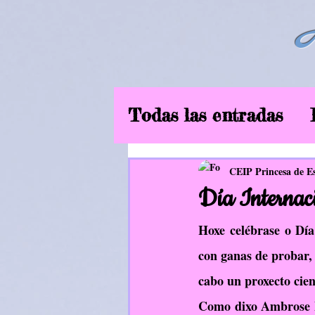
Todas las entradas
6ºEP
Curso2019
CEIP Princesa de E
Día Internaci
Música
EF
In
Hoxe celébrase o Día 
con ganas de probar, 
cabo un proxecto cien
Aliméntate ben
Como dixo Ambrose B