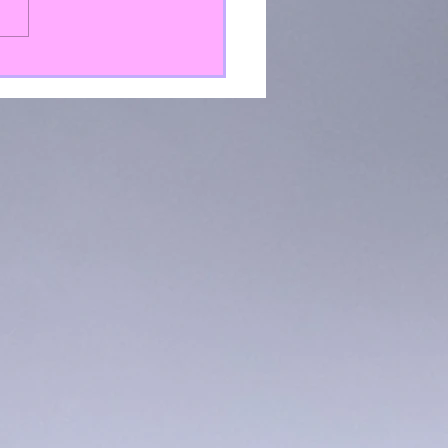
s Letras galegas 2.023