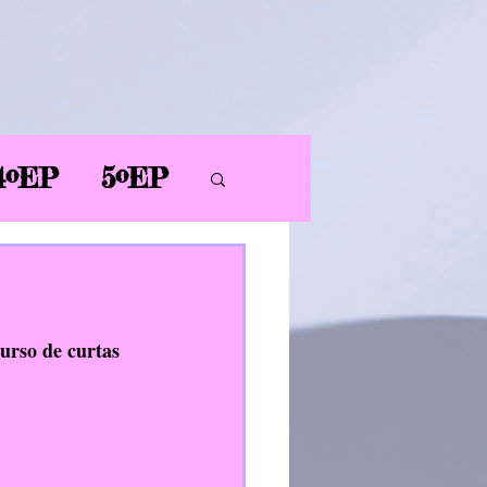
4ºEP
5ºEP
AL
PT
PDC
urso de curtas 
ER