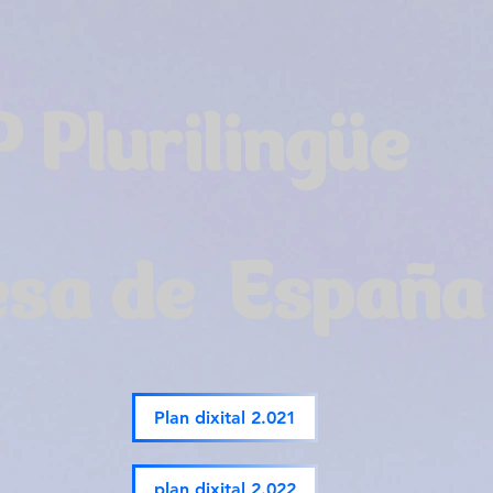
P Plurilingüe
esa de España
Plan dixital 2.021
plan dixital 2.022