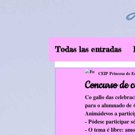
Todas las entradas
6ºEP
Curso2019
CEIP Princesa de E
Concurso de c
Música
EF
In
Co gallo das celebrac
para o alumnado de 4º
Animádevos a partici
Aliméntate ben
- Pódese participar s
- O tema é libre: amor