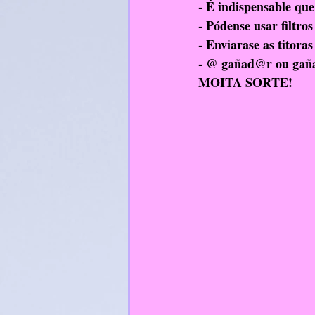
- É indispensable que
RelixiónCatólica
- Pódense usar filtros 
- Enviarase as titora
- @ gañad@r ou gaña
MOITA SORTE!