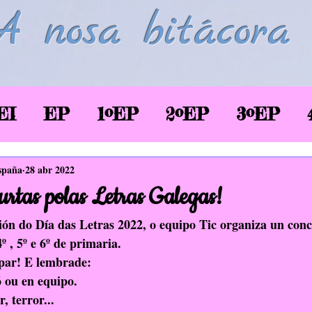
A nosa bitácora
EI
EP
1ºEP
2ºEP
3ºEP
/2020
Corentena COVID-19
LSE
spaña
28 abr 2022
urtas polas Letras Galegas!
glés
Biblioteca
TIC
EAEC
ión do Día das Letras 2022, o equipo Tic organiza un conc
 , 5º e 6º de primaria.
par! E lembrade:
SaúdePrato
Donas de si
EDLG
ó ou en equipo.
, terror...