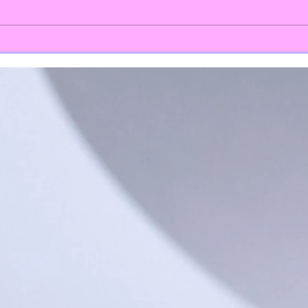
Día da
Kamishibai de Fernández del Riego