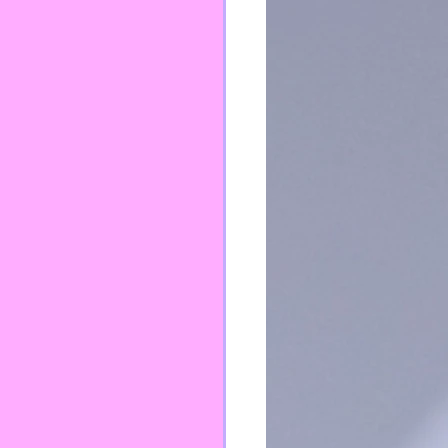
TEI
PFPP