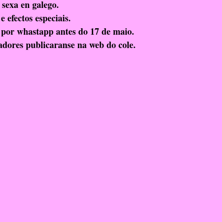
 sexa en galego.
RelixiónEvanxélica
Escola Verde
e efectos especiais.
s por whastapp antes do 17 de maio.
dores publicaranse na web do cole.