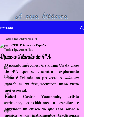
A nosa bitácora
Entrada
Todas las entradas
CEIP Princesa de España
Todas las entradas
17 jun 2021
Viaxe a Irlanda de 4ºA
EI
O pasado mércores, @s alumn@s da clase 
EP
de 4ºA que se encontran explorando 
1ºEP
como é Irlanda no proxecto 
A volta ao 
, recibiron unha visita 
mundo en 80 días
2ºEP
moi especial.
3ºEP
Rafael Castro Vaamonde, artista 
verinense, convidóunos a escoitar e 
4ºEP
aprender un chisco do que sabe sobre a 
5ºEP
música e os instrumentos tradicionais 