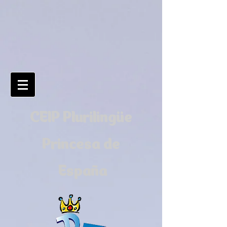
CEIP Plurilingüe
Princesa de
España