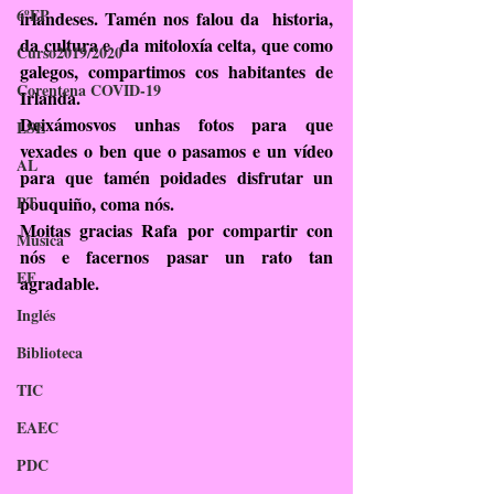
6ºEP
irlandeses. Tamén nos falou da  historia, 
da cultura e  da mitoloxía celta, que como 
Curso2019/2020
galegos, compartimos cos habitantes de 
Corentena COVID-19
Irlanda. 
Deixámosvos unhas fotos para que 
LSE
vexades o ben que o pasamos e un vídeo 
AL
para que tamén poidades disfrutar un 
PT
pouquiño, coma nós.
Moitas gracias Rafa por compartir con 
Música
nós e facernos pasar un rato tan 
EF
agradable.
Inglés
Biblioteca
TIC
EAEC
PDC