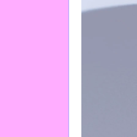
TEI
PFPP