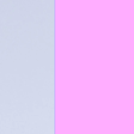
RelixiónCatólica