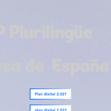
P Plurilingüe
esa de España
Plan dixital 2.021
plan dixital 2.022