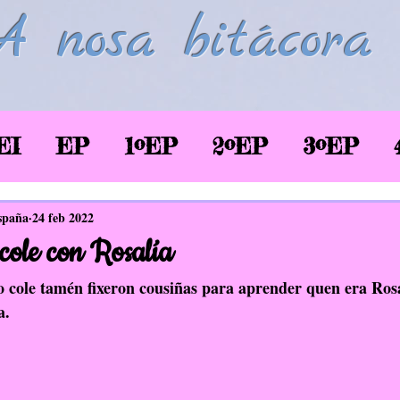
A nosa bitácora
EI
EP
1ºEP
2ºEP
3ºEP
/2020
Corentena COVID-19
LSE
spaña
24 feb 2022
cole con Rosalía
glés
Biblioteca
TIC
EAEC
 cole tamén fixeron cousiñas para aprender quen era Rosa
. 
SaúdePrato
Donas de si
EDLG