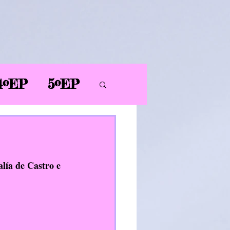
4ºEP
5ºEP
AL
PT
PDC
lía de Castro e 
ER