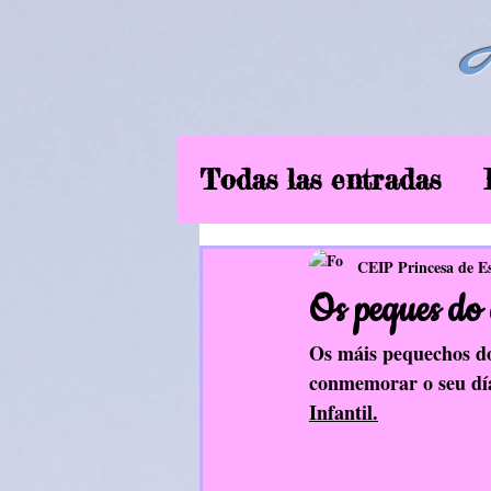
Todas las entradas
6ºEP
Curso2019
CEIP Princesa de E
Os peques do 
Música
EF
In
Os máis pequechos do
conmemorar o seu día
Infantil.
Aliméntate ben