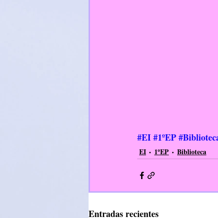
#EI
#1ºEP
#Bibliotec
EI
1ºEP
Biblioteca
Entradas recientes