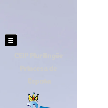
CEIP Plurilingüe
Princesa de
España