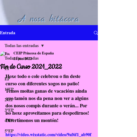
A nosa bitácora
Entrada
Todas las entradas
CEIP Princesa de España
Todas las entradas
21 jun 2022
Fin de Curso 2021_2022
EI
Hoxe todo o cole celebrou o fin deste 
EP
curso con diferentes xogos no patio! 
1ºEP
Temos moitas ganas de vacacións aínda 
que tamén nos da pena non ver a algúns 
2ºEP
dos nosos compis durante o verán... Por 
3ºEP
iso hoxe aproveitamos para despedirnos!
Divertímonos un montón!
4ºEP
5ºEP
https://video.wixstatic.com/video/9af6f1_ab90f