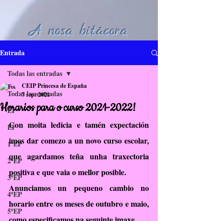
A nosa bitácora
Entrada
Todas las entradas
CEIP Princesa de España
Todas las entradas
7 sept 2021
Horarios para o curso 2021-2022!
EI
Con moita ledicia e tamén expectación 
EP
imos dar comezo a un novo curso escolar, 
1ºEP
que agardamos teña unha traxectoria 
2ºEP
positiva e que vaia o mellor posible.
3ºEP
Anunciamos un pequeno cambio no 
4ºEP
horario entre os meses de outubro e maio, 
5ºEP
como especificamos na seguinte imaxe.