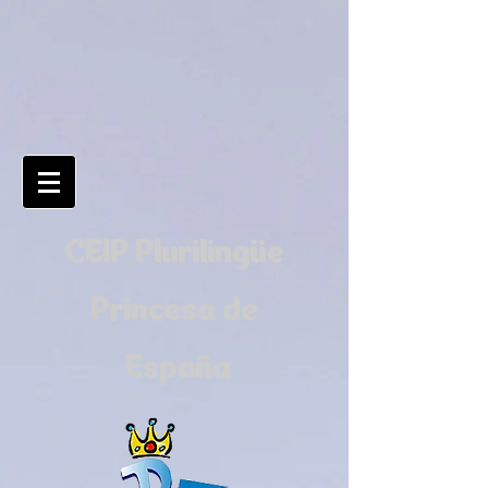
CEIP Plurilingüe
Princesa de
España