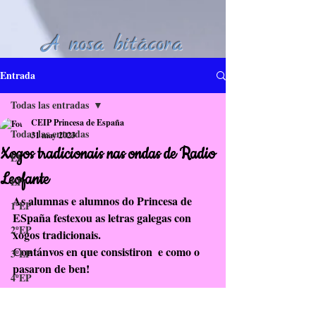
A nosa bitácora
Entrada
Todas las entradas
CEIP Princesa de España
Todas las entradas
31 may 2023
Xogos tradicionais nas ondas de Radio
EI
Leofante
EP
As alumnas e alumnos do Princesa de 
1ºEP
ESpaña festexou as letras galegas con 
2ºEP
xogos tradicionais. 
Contánvos en que consistiron  e como o 
3ºEP
pasaron de ben!
4ºEP
5ºEP
Xogos Tradicionais