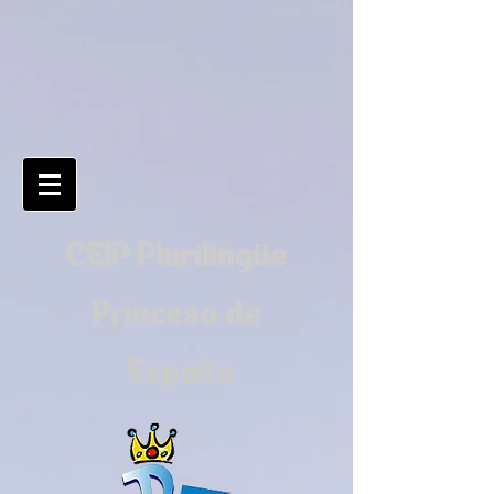
CEIP Plurilingüe
Princesa de
España