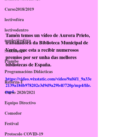
Curso2018/2019
lectivofóra
lectivodentro
Tamén temos un vídeo de
 Aurora Prieto
, 
nonlectivofóra
traballadora da Biblioteca Municipal de 
Verín, que esta a recibir numerosos 
Solicitudes
premios por ser unha das mellores 
Plambe
bibliotecas de España.
Programacións Didácticas
https://video.wixstatic.com/video/9af6f1_9a33e
Refórza-T
2139a184b978202e3d9d9a29b4f/720p/mp4/file.
mp4
Curso 2020/2021
Equipo Directivo
Comedor
Festival
Protocolo COVID-19