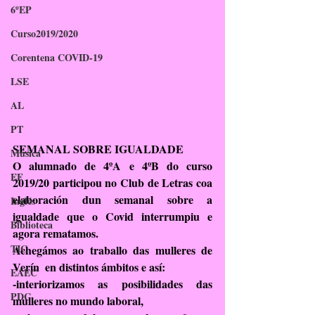
6ºEP
Curso2019/2020
Corentena COVID-19
LSE
AL
PT
SEMANAL SOBRE IGUALDADE
Música
O alumnado de 4ºA e 4ºB do curso 
EF
2019/20 participou no Club de Letras coa 
elaboración dun semanal sobre a 
Inglés
igualdade que o Covid interrumpiu e 
Biblioteca
agora rematamos.
TIC
Achegámos ao traballo das mulleres de 
Verín  en distintos ámbitos e así:
EAEC
-interiorizamos as posibilidades das 
PDC
mulleres no mundo laboral,