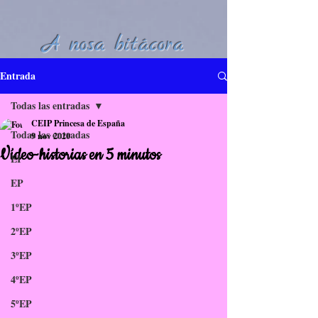
A nosa bitácora
Entrada
Todas las entradas
CEIP Princesa de España
Todas las entradas
9 nov 2020
Vídeo-historias en 5 minutos
EI
EP
1ºEP
2ºEP
3ºEP
4ºEP
5ºEP