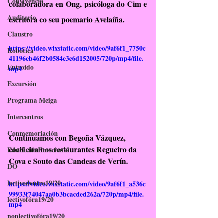
Convivencia
colaboradora en Ong, psicóloga do Cim e 
Auditorio
escritora co seu poemario Avelaíña.
Claustro
https://video.wixstatic.com/video/9af6f1_7750c
Robótica
41196eb46f2b0584e3e6d152005/720p/mp4/file.
Entroido
mp4
Excursión
Programa Meiga
Intercentros
Conmemoriación
Continuamos con 
Begoña Vázquez
, 
cociñeira nos restaurantes Regueiro da 
EducaciónEmocional
Cova e Souto das Candeas de Verín. 
DO
lectivodentro19/20
https://video.wixstatic.com/video/9af6f1_a536c
99933f74047aa0b3bcacded262a/720p/mp4/file.
lectivofóra19/20
mp4
nonlectivofóra19/20