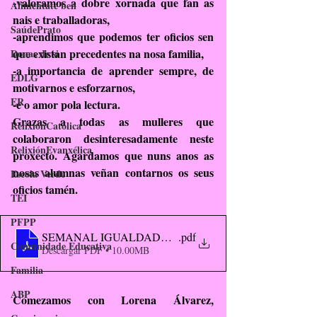
-valoramos a dobre xornada que fan as 
Aliméntate ben
nais e traballadoras,
SaúdePrato
-aprendimos que podemos ter oficios sen 
que existan precedentes na nosa familia,
Donas de si
-a importancia de aprender sempre, de 
EDLG
motivarnos e esforzarnos,
ER
-e o amor pola lectura.
Grazas a todas as mulleres que 
RelixiónCatólica
colaboraron desinteresadamente neste 
RelixiónEvanxélica
proxecto. Agardamos que nuns anos as 
nosas alumnas veñan contarnos os seus 
Escola Verde
oficios tamén.
TEI
PFPP
SEMANAL IGUALDADE CLUB DE LETRAS
.pdf
Comunidade Educativa
Descargar PDF • 10.00MB
Familia
ABP
Comezamos con 
Lorena Álvarez
, 