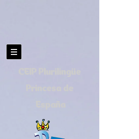
CEIP Plurilingüe
Princesa de
España