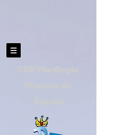
CEIP Plurilingüe
Princesa de
España