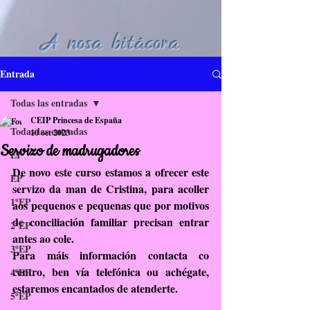
A nosa bitácora
Entrada
Todas las entradas
CEIP Princesa de España
Todas las entradas
10 oct 2023
Servizo de madrugadores
EI
De novo este curso estamos a ofrecer este 
EP
servizo da man de Cristina, para acoller 
1ºEP
aos pequenos e pequenas que por motivos 
de conciliación familiar precisan entrar 
2ºEP
antes ao cole. 
3ºEP
Para máis información contacta co 
centro, ben vía telefónica ou achégate, 
4ºEP
estaremos encantados de atenderte.
5ºEP