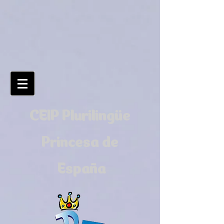
CEIP Plurilingüe
Princesa de
España