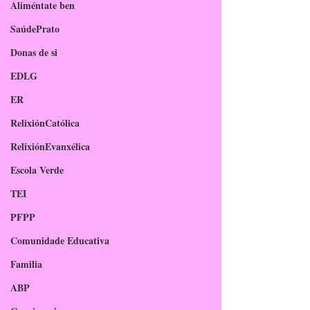
Aliméntate ben
SaúdePrato
Donas de si
EDLG
ER
RelixiónCatólica
RelixiónEvanxélica
Escola Verde
TEI
PFPP
Comunidade Educativa
Familia
ABP