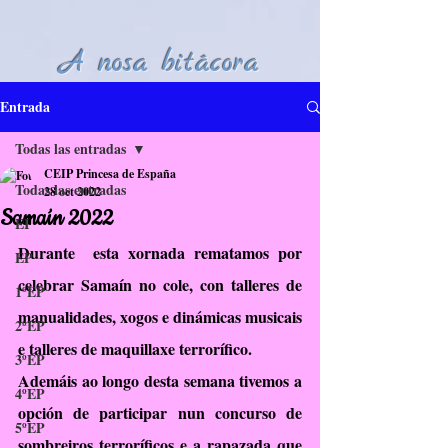
A nosa bitácora
Entrada
Todas las entradas
CEIP Princesa de España
Todas las entradas
28 oct 2022
Samaín 2022
EI
Durante  esta xornada rematamos por 
EP
celebrar Samaín no cole, con talleres de 
1ºEP
manualidades, xogos e dinámicas musicais 
2ºEP
e talleres de maquillaxe terrorífico.
3ºEP
Ademáis ao longo desta semana tivemos a 
4ºEP
opción de participar nun concurso de 
5ºEP
sombreiros terroríficos e a rapazada que 