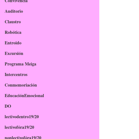
Convivencia
Auditorio
Claustro
Robótica
Entroido
Excursión
Programa Meiga
Intercentros
Conmemoriación
EducaciónEmocional
DO
lectivodentro19/20
lectivofóra19/20
nonlectivofóra19/20