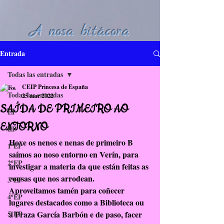
A nosa bitácora
Entrada
Todas las entradas
CEIP Princesa de España
Todas las entradas
25 mar 2022
SAÍDA DE PRIMEIRO AO
EI
ENTORNO
EP
Hoxe os nenos e nenas de primeiro B 
1ºEP
saímos ao noso entorno en Verín, para 
2ºEP
investigar a materia da que están feitas as 
cousas que nos arrodean.
3ºEP
Aproveitamos tamén para coñecer 
4ºEP
lugares destacados como a Biblioteca ou 
5ºEP
a Praza García Barbón e de paso, facer 