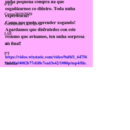
unha pequena compra na que 
6ºEP
osgañizarnos co diñeiro. Toda unha 
Curso2019/2020
experiencia!
Como nos gusta aprender xogando!
Corentena COVID-19
Agardamos que disfrutedes con este 
LSE
resumo que avisamos, ten unha sorpresa 
ao final!
AL
PT
https://video.wixstatic.com/video/9af6f1_64756
bab8faf4082b77efd8c7ead3e42/1080p/mp4/file.
Música
mp4
EF
Inglés
Biblioteca
TIC
#1ºEP
#ER
#Convivencia
#Excursión
#Curso2021_2022
EAEC
PDC
1ºEP