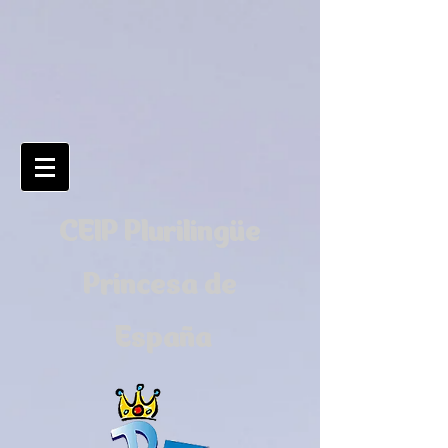
CEIP Plurilingüe
Princesa de
España