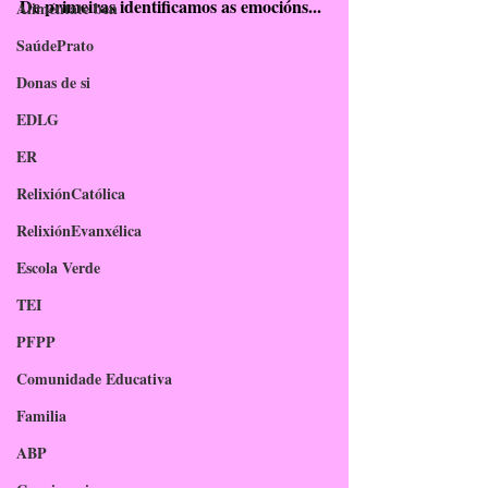
De primeiras identificamos as emocións...
Aliméntate ben
SaúdePrato
Donas de si
EDLG
ER
RelixiónCatólica
RelixiónEvanxélica
Escola Verde
TEI
PFPP
Comunidade Educativa
Familia
ABP