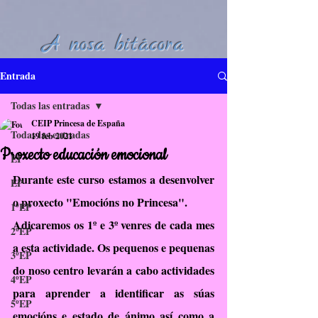
A nosa bitácora
Entrada
Todas las entradas
CEIP Princesa de España
Todas las entradas
19 feb 2021
Proxecto educación emocional
EI
Durante este curso estamos a desenvolver 
EP
o proxecto "Emocións no Princesa".
1ºEP
Adicaremos os 1º e 3º venres de cada mes 
2ºEP
a esta actividade. Os pequenos e pequenas 
3ºEP
do noso centro levarán a cabo actividades 
4ºEP
para aprender a identificar as súas 
5ºEP
emocións e estado de ánimo así como a 