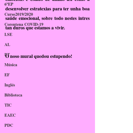
6ºEP
desenvolver estratexias para ter unha boa 
Curso2019/2020
saúde emocional, sobre todo nestes intres 
Corentena COVID-19
tan duros que estamos a vivir. 
LSE
AL
PT
O noso mural quedou estupendo!
Música
EF
Inglés
Biblioteca
TIC
EAEC
PDC