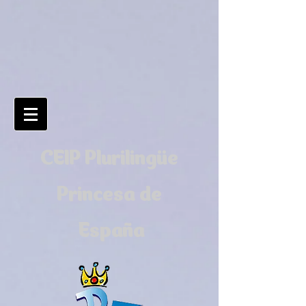
CEIP Plurilingüe
Princesa de
España