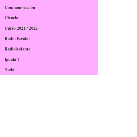
Conmemoración
Ciencia
Curso 2021 / 2022
Radio Escolar
Radioleofante
Iguala-T
Nadal
Feira de Nadal
Graduación
Abalar Móbil
Curso 2022/2023
Polos Creativos
Edusaúde