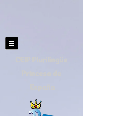
CEIP Plurilingüe
Princesa de
España