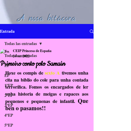
A nosa bitácora
Entrada
Todas las entradas
CEIP Princesa de España
Todas las entradas
24 oct 2022
Primeiro conto polo Samaín
EI
Hoxe os compis de 
sexto A
 tivemos unha 
EP
cita na biblio do cole para unha contada 
1ºEP
terrorífica. Fomos os encargados de ler 
unha historia de meigas e rapaces aos 
2ºEP
Que 
pequenos e pequenas de infantil. 
3ºEP
ben o pasamos!! 
4ºEP
5ºEP