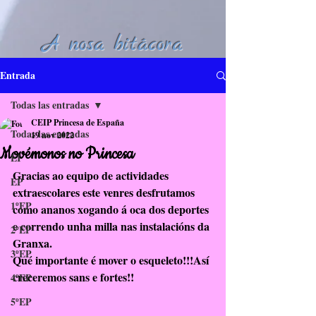
A nosa bitácora
Entrada
Todas las entradas
CEIP Princesa de España
Todas las entradas
19 nov 2022
Movémonos no Princesa
EI
Gracias ao equipo de actividades 
EP
extraescolares este venres desfrutamos 
1ºEP
como ananos xogando á oca dos deportes 
e correndo unha milla nas instalacións da 
2ºEP
Granxa.
3ºEP
Qué importante é mover o esqueleto!!!Así 
creceremos sans e fortes!!
4ºEP
5ºEP