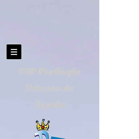
CEIP Plurilingüe
Princesa de
España