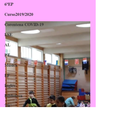
6ºEP
Curso2019/2020
Corentena COVID-19
LSE
AL
PT
Música
EF
Inglés
Biblioteca
TIC
EAEC
PDC