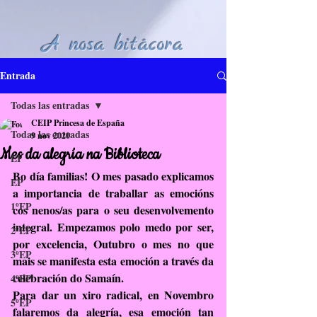
A nosa bitácora
Entrada
Todas las entradas
CEIP Princesa de España
Todas las entradas
9 nov 2020
Mes da alegría na Biblioteca
EI
Bo día familias! O mes pasado explicamos 
EP
a importancia de traballar as emocións 
1ºEP
cos nenos/as para o seu desenvolvemento 
integral. Empezamos polo medo por ser, 
2ºEP
por excelencia, Outubro o mes no que 
3ºEP
mais se manifesta esta emoción a través da 
celebración do Samaín.
4ºEP
Para dar un xiro radical, en Novembro 
5ºEP
falaremos da alegría, esa emoción tan 