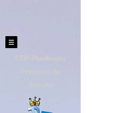
CEIP Plurilingüe
Princesa de
España