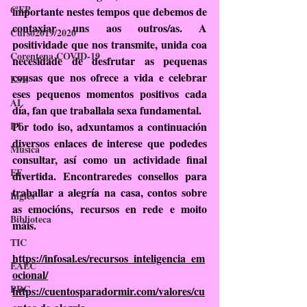
6ºEP
importante nestes tempos que debemos de 
contaxiar uns aos outros/as. A 
Curso2019/2020
positividade que nos transmite, unida coa 
Corentena COVID-19
necesidade de desfrutar as pequenas 
cousas que nos ofrece a vida e celebrar 
LSE
eses pequenos momentos positivos cada 
AL
día, fan que traballala sexa fundamental.
PT
Por todo iso, adxuntamos a continuación 
diversos enlaces de interese que podedes 
Música
consultar, así como un actividade final 
EF
divertida. Encontraredes consellos para 
traballar a alegría na casa, contos sobre 
Inglés
as emocións, recursos en rede e moito 
Biblioteca
máis. 
TIC
https://infosal.es/recursos_inteligencia_em
EAEC
ocional/
PDC
https://cuentosparadormir.com/valores/cu