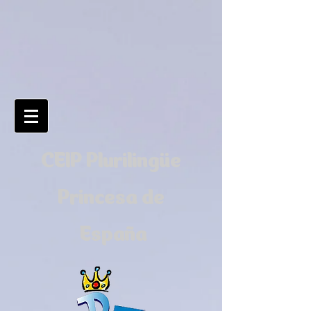
CEIP Plurilingüe
Princesa de
España