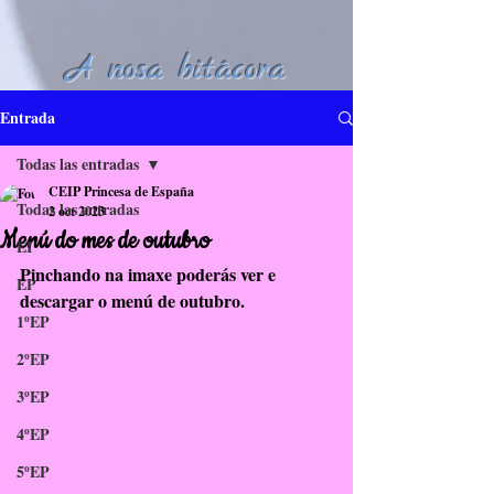
A nosa bitácora
Entrada
Todas las entradas
CEIP Princesa de España
Todas las entradas
2 oct 2023
Menú do mes de outubro
EI
Pinchando na imaxe poderás ver e 
EP
descargar o menú de outubro.
1ºEP
2ºEP
3ºEP
4ºEP
5ºEP