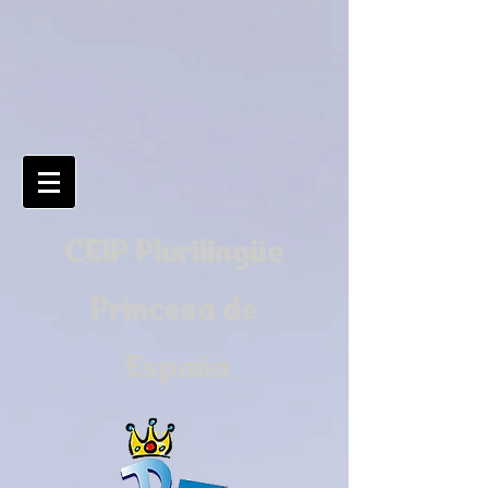
CEIP Plurilingüe
Princesa de
España