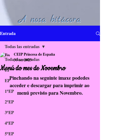
A nosa bitácora
Entrada
Todas las entradas
CEIP Princesa de España
Todas las entradas
30 oct 2023
Menú do mes de Novembro
EI
Pinchando na seguinte imaxe podedes 
EP
acceder e descargar para imprimir ao 
1ºEP
menú previsto para Novembro.
2ºEP
3ºEP
4ºEP
5ºEP