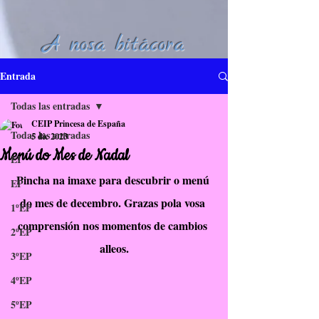
A nosa bitácora
Entrada
Todas las entradas
CEIP Princesa de España
Todas las entradas
5 dic 2023
Menú do Mes de Nadal
EI
Pincha na imaxe para descubrir o menú 
EP
do mes de decembro. Grazas pola vosa 
1ºEP
comprensión nos momentos de cambios 
2ºEP
alleos.
3ºEP
4ºEP
5ºEP