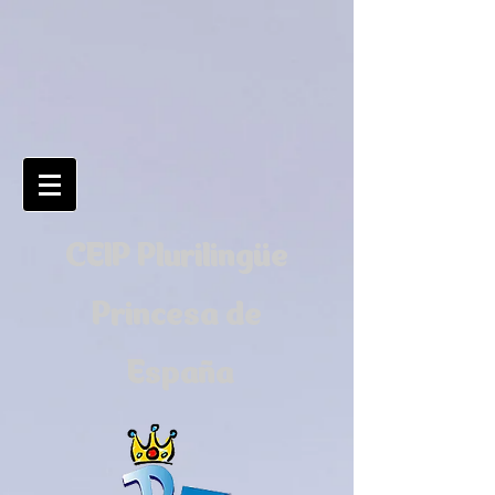
CEIP Plurilingüe
Princesa de
España