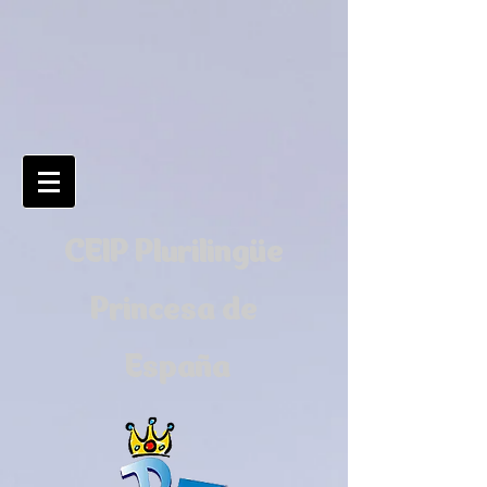
CEIP Plurilingüe
Princesa de
España