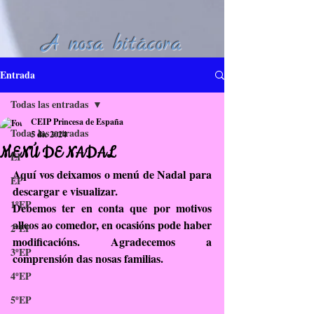
A nosa bitácora
Entrada
Todas las entradas
CEIP Princesa de España
Todas las entradas
5 dic 2024
MENÚ DE NADAL
EI
Aquí vos deixamos o menú de Nadal para 
EP
descargar e visualizar. 
1ºEP
Debemos ter en conta que por motivos 
alleos ao comedor, en ocasións pode haber 
2ºEP
modificacións. Agradecemos a 
3ºEP
comprensión das nosas familias.
4ºEP
5ºEP