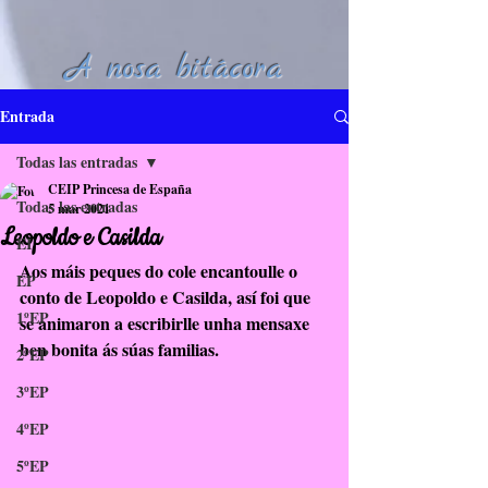
A nosa bitácora
Entrada
Todas las entradas
CEIP Princesa de España
Todas las entradas
5 mar 2021
Leopoldo e Casilda
EI
Aos máis peques do cole encantoulle o 
EP
conto de Leopoldo e Casilda, así foi que 
1ºEP
se animaron a escribirlle unha mensaxe 
ben bonita ás súas familias.
2ºEP
3ºEP
4ºEP
5ºEP