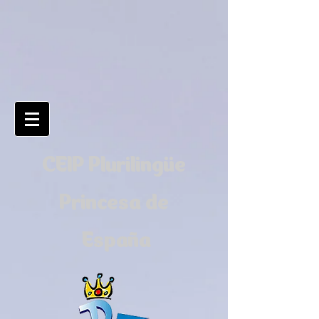
CEIP Plurilingüe
Princesa de
España