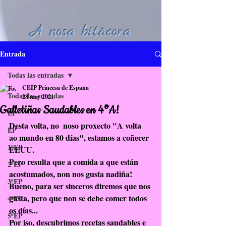
A nosa bitácora
Entrada
Todas las entradas
CEIP Princesa de España
Todas las entradas
28 may 2021
Galletiñas Saudables en 4ºA!
EI
Desta volta, no  noso proxecto "A volta 
EP
ao mundo en 80 días", estamos a coñecer 
1ºEP
EEUU.
Pero resulta que a comida a que están 
2ºEP
acostumados, non nos gusta nadiña! 
3ºEP
Bueno, para ser sinceros diremos que nos 
gusta, pero que non se debe comer todos 
4ºEP
os días...
5ºEP
Por iso, descubrimos recetas saudables e 