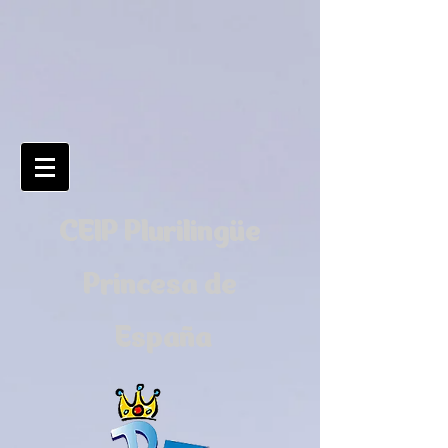
CEIP Plurilingüe
Princesa de
España