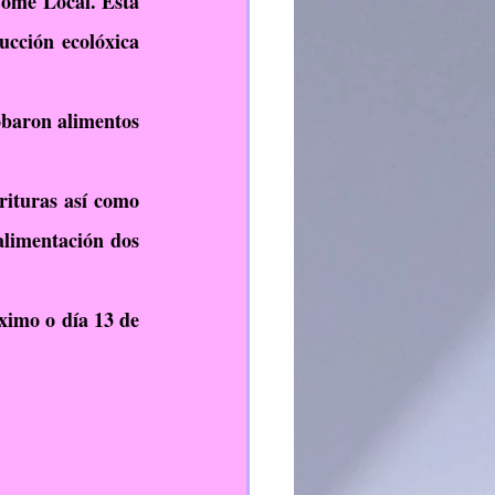
ome Local. Esta 
TEI
PFPP
cción ecolóxica 
obaron alimentos 
ituras así como 
limentación dos 
imo o día 13 de 