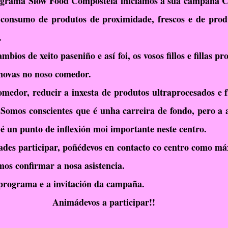
rograma Slow Food Compostela iniciamos a súa campaña C
RelixiónEvanxélica
Escola Verde
 consumo de produtos de proximidade, frescos e de produ
.
ios de xeito paseniño e así foi, os vosos fillos e fillas pr
s novas no noso comedor.
medor, reducir a inxesta de produtos ultraprocesados e fr
 Somos conscientes que é unha carreira de fondo, pero a a
é un punto de inflexión moi importante neste centro.
ades participar, poñédevos en contacto co centro como máx
os confirmar a nosa asistencia.
programa e a invitación da campaña.
Animádevos a participar!!