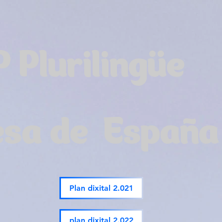
P Plurilingüe
esa de España
Plan dixital 2.021
plan dixital 2.022