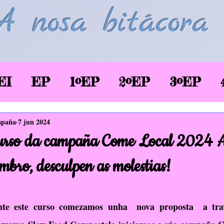
A nosa bitácora
EI
EP
1ºEP
2ºEP
3ºEP
/2020
Corentena COVID-19
LSE
spaña
7 jun 2024
 curso da campaña Come Local 2024 
glés
Biblioteca
TIC
EAEC
mbro, desculpen as molestias!
SaúdePrato
Donas de si
EDLG
te este curso comezamos unha  nova proposta  a tra