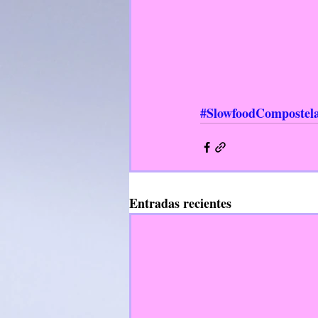
#SlowfoodCompostel
Entradas recientes