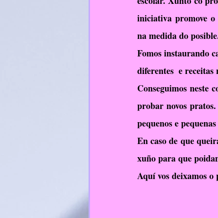
escolar. Xunto co p
RelixiónCatólica
iniciativa promove o
na medida do posible
Fomos instaurando camb
diferentes  e receita
Conseguimos neste co
probar novos pratos.
pequenos e pequenas 
En caso de que queir
xuño para que poidam
Aquí vos deixamos o 