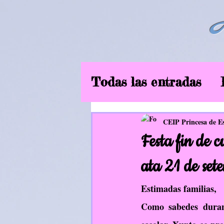
Todas las entradas
6ºEP
Curso2019
CEIP Princesa de E
Festa fin de
Música
EF
In
ata 21 de sete
Estimadas familias,
Aliméntate ben
Como sabedes duran