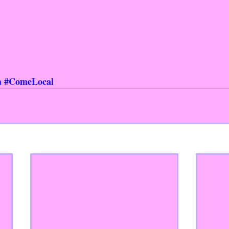
a
#ComeLocal