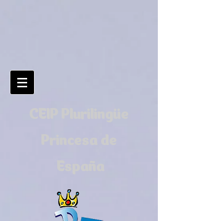
CEIP Plurilingüe
Princesa de
España