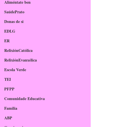
Aliméntate ben
SaúdePrato
Donas de si
EDLG
ER
RelixiónCatólica
RelixiónEvanxélica
Escola Verde
TEI
PFPP
Comunidade Educativa
Familia
ABP