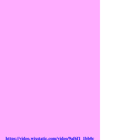
https://video.wixstatic.com/video/9af6f1_1bb0c