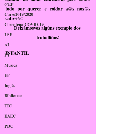
6ºEP
todo por querer e coidar a@s nos@s 
Curso2019/2020
cativ@s!
Corentena COVID-19
Deixámosvos algúns exemplo dos 
LSE
traballiños!
AL
INFANTIL
PT
Música
EF
Inglés
Biblioteca
TIC
EAEC
PDC