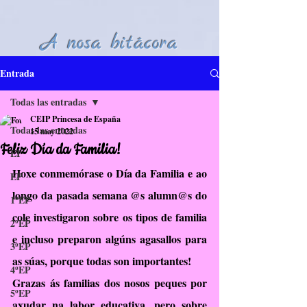
A nosa bitácora
Entrada
Todas las entradas
CEIP Princesa de España
Todas las entradas
15 may 2022
Feliz Día da Familia!
EI
Hoxe conmemórase o Día da Familia e ao 
EP
longo da pasada semana @s alumn@s do 
1ºEP
cole investigaron sobre os tipos de familia 
2ºEP
e incluso preparon algúns agasallos para 
3ºEP
as súas, porque todas son importantes! 
4ºEP
Grazas ás familias dos nosos peques por 
5ºEP
axudar na labor educativa, pero sobre 