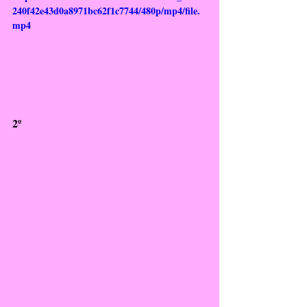
240f42e43d0a8971bc62f1c7744/480p/mp4/file.
mp4
2º