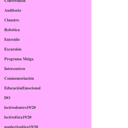
Convivencia
Auditorio
Claustro
Robótica
Entroido
Excursión
Programa Meiga
Intercentros
Conmemoriación
EducaciónEmocional
DO
lectivodentro19/20
lectivofóra19/20
nonlectivofóra19/20