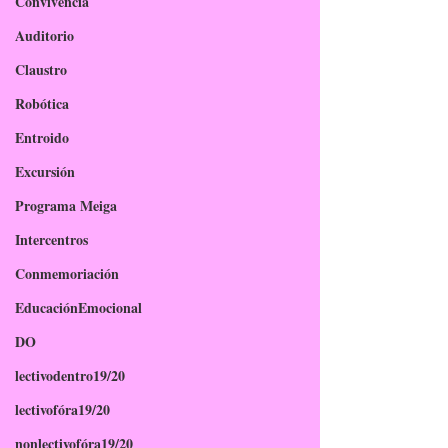
Convivencia
Auditorio
Claustro
Robótica
Entroido
Excursión
Programa Meiga
Intercentros
Conmemoriación
EducaciónEmocional
DO
lectivodentro19/20
lectivofóra19/20
nonlectivofóra19/20