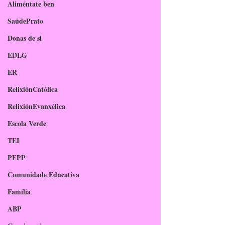
Aliméntate ben
SaúdePrato
Donas de si
EDLG
ER
RelixiónCatólica
RelixiónEvanxélica
Escola Verde
TEI
PFPP
Comunidade Educativa
Familia
ABP