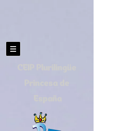
CEIP Plurilingüe
Princesa de
España