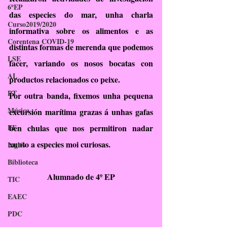
6ºEP
das especies do mar, unha charla 
Curso2019/2020
informativa sobre os alimentos e as 
Corentena COVID-19
distintas formas de merenda que podemos 
LSE
facer, variando os nosos bocatas con 
AL
productos relacionados co peixe.
PT
Por outra banda, fixemos unha pequena 
Música
excursión marítima grazas á unhas gafas 
EF
ben chulas que nos permitiron nadar 
xunto a especies moi curiosas.
Inglés
Biblioteca
Alumnado de 4º EP
TIC
EAEC
PDC