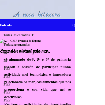
A nosa bitácora
Entrada
Todas las entradas
CEIP Princesa de España
Todas las entradas
19 oct 2021
Excursión virtual polo mar.
EI
O alumnado de4º, 5º e 6º de primaria 
EP
tiveron a ocasión de participar nunha 
1ºEP
actividade moi tecnolóxica e innovadora 
2ºEP
relacionada co mar, cos alimentos que nos 
3ºEP
proporciona e coa vida que nel se 
4ºEP
desenvolve.
5ºEP
Realizaron actividades de investigación 