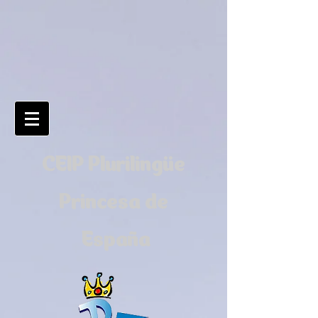
CEIP Plurilingüe
Princesa de
España