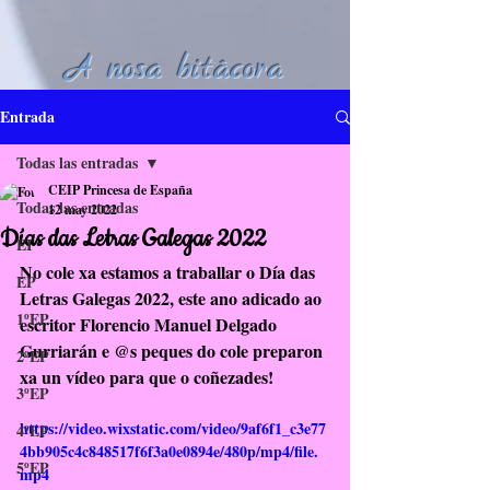
A nosa bitácora
Entrada
Todas las entradas
CEIP Princesa de España
Todas las entradas
12 may 2022
Días das Letras Galegas 2022
EI
No cole xa estamos a traballar o Día das 
EP
Letras Galegas 2022, este ano adicado ao 
1ºEP
escritor Florencio Manuel Delgado 
Gurriarán e @s peques do cole preparon 
2ºEP
xa un vídeo para que o coñezades!
3ºEP
https://video.wixstatic.com/video/9af6f1_c3e77
4ºEP
4bb905c4c848517f6f3a0e0894e/480p/mp4/file.
5ºEP
mp4