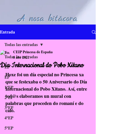
A nosa bitácora
Entrada
Todas las entradas
CEIP Princesa de España
Todas las entradas
8 abr 2021
Día Internacional do Pobo Xitano
EI
Hoxe foi un día especial no Princesa xa 
EP
que se festexaba o 50 Aniversario do Día 
1ºEP
Internacional do Pobo Xitano. Así, entre 
tod@s elaboramos un mural con 
2ºEP
palabras que proceden do romaní e do 
3ºEP
caló.
4ºEP
5ºEP