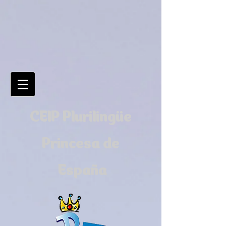
CEIP Plurilingüe
Princesa de
España