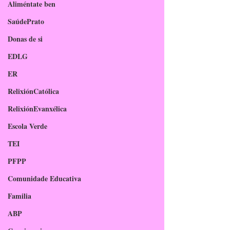
Aliméntate ben
SaúdePrato
Donas de si
EDLG
ER
RelixiónCatólica
RelixiónEvanxélica
Escola Verde
TEI
PFPP
Comunidade Educativa
Familia
ABP