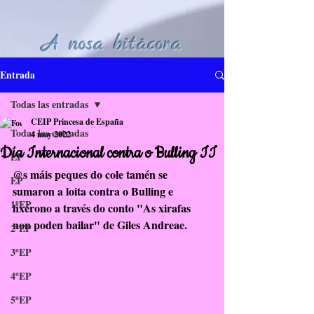
A nosa bitácora
Entrada
Todas las entradas
CEIP Princesa de España
Todas las entradas
4 may 2022
Día Internacional contra o Bulling II
EI
@s máis peques do cole tamén se 
EP
sumaron a loita contra o Bulling e 
1ºEP
fixérono a través do conto "As xirafas 
non poden bailar" de Giles Andreae.
2ºEP
3ºEP
4ºEP
5ºEP