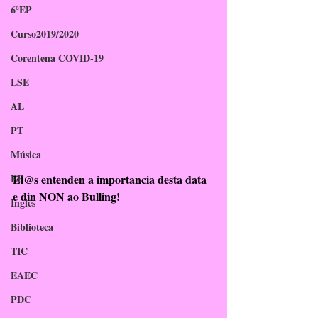
6ºEP
Curso2019/2020
Corentena COVID-19
LSE
AL
PT
Música
EF
El@s entenden a importancia desta data 
e din NON ao Bulling! 
Inglés
Biblioteca
TIC
EAEC
PDC