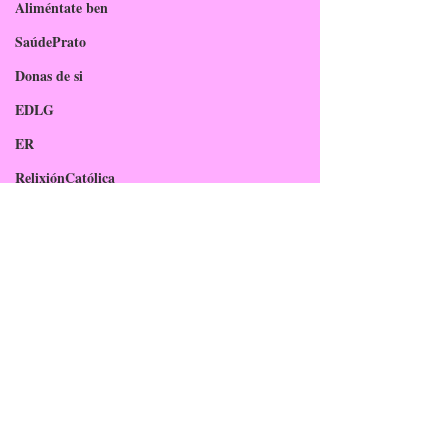
Aliméntate ben
SaúdePrato
Donas de si
EDLG
ER
RelixiónCatólica
RelixiónEvanxélica
Escola Verde
TEI
PFPP
Comunidade Educativa
Familia
ABP