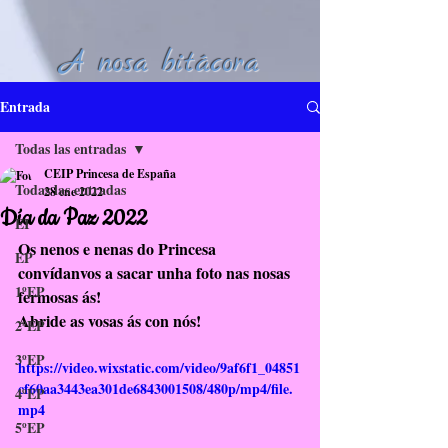
A nosa bitácora
Entrada
Todas las entradas
CEIP Princesa de España
Todas las entradas
28 ene 2022
Día da Paz 2022
EI
Os nenos e nenas do Princesa 
EP
convídanvos a sacar unha foto nas nosas 
1ºEP
fermosas ás!
Abride as vosas ás con nós!
2ºEP
3ºEP
https://video.wixstatic.com/video/9af6f1_04851
cf60aa3443ea301de6843001508/480p/mp4/file.
4ºEP
mp4
5ºEP