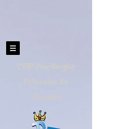
CEIP Plurilingüe
Princesa de
España