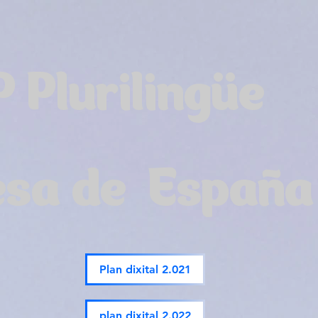
P Plurilingüe
esa de España
Plan dixital 2.021
plan dixital 2.022