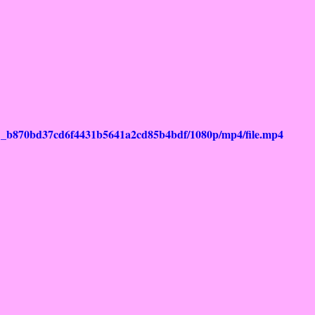
f6f1_b870bd37cd6f4431b5641a2cd85b4bdf/1080p/mp4/file.mp4