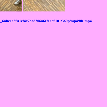
f6f1_6abe1c55a1cf4c9ba8306a6ef1ac5101/360p/mp4/file.mp4