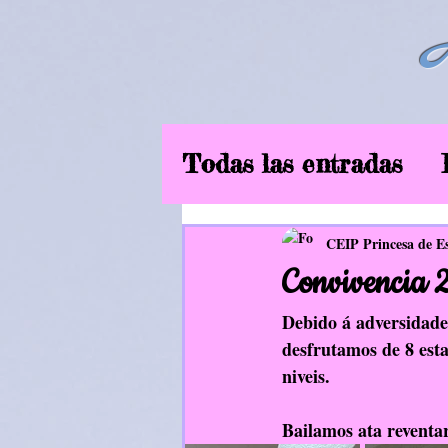
Todas las entradas
6ºEP
Curso2019
CEIP Princesa de E
Convivencia 
Música
EF
In
Debido á adversidade 
desfrutamos de 8 esta
niveis.
Aliméntate ben
Bailamos ata reventar