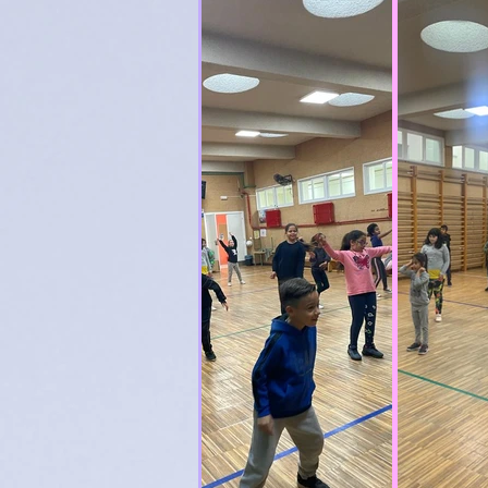
RelixiónCatólica