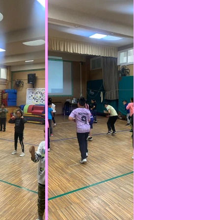
RelixiónEvanxélica
Escola Verde