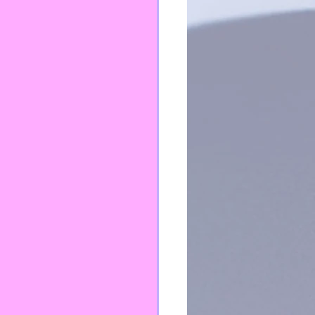
TEI
PFPP