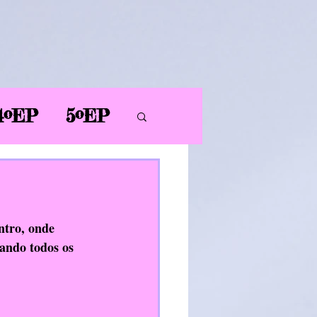
4ºEP
5ºEP
AL
PT
PDC
ntro, onde 
tando todos os 
ER