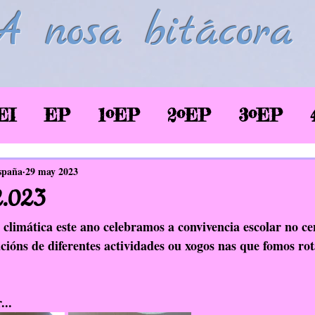
A nosa bitácora
EI
EP
1ºEP
2ºEP
3ºEP
/2020
Corentena COVID-19
LSE
spaña
29 may 2023
2.023
glés
Biblioteca
TIC
EAEC
climática este ano celebramos a convivencia escolar no ce
cións de diferentes actividades ou xogos nas que fomos ro
SaúdePrato
Donas de si
EDLG
...