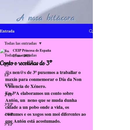
A nosa bitácora
Entrada
Todas las entradas
CEIP Princesa de España
Todas las entradas
25 nov 2020
Conto e recetiñas de 3º
EI
@s nen@s de 3º puxemos a traballar o 
EP
maxín para conmemorar o Día da Non 
1ºEP
Violencia de Xénero. 
En 3ºA elaboramos un conto sobre 
2ºEP
Antón, un  neno que se muda dunha 
3ºEP
cidade a un pobo onde a vida, os 
costumes e os xogos son moi diferentes ao 
4ºEP
que Antón está acostumado.
5ºEP