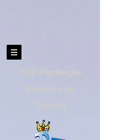
CEIP Plurilingüe
Princesa de
España