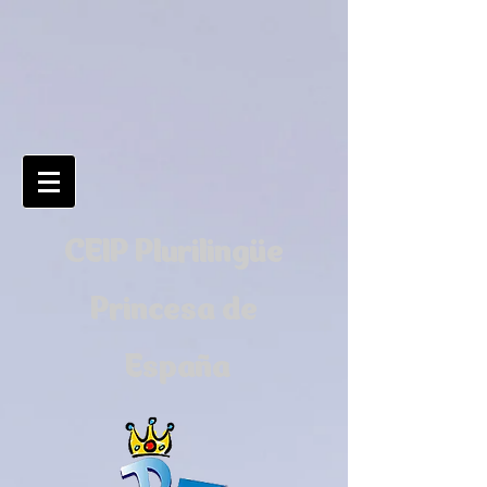
CEIP Plurilingüe
Princesa de
España