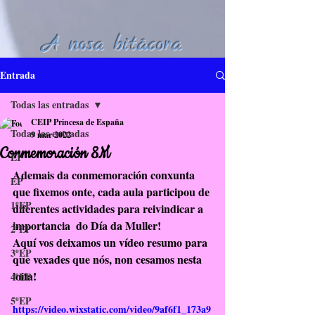
A nosa bitácora
Entrada
Todas las entradas
CEIP Princesa de España
Todas las entradas
9 mar 2022
Conmemoración 8M
EI
Ademais da conmemoración conxunta 
EP
que fixemos onte, cada aula participou de 
1ºEP
diferentes actividades para reivindicar a 
importancia  do Día da Muller!
2ºEP
Aquí vos deixamos un vídeo resumo para 
3ºEP
que vexades que nós, non cesamos nesta 
loita!
4ºEP
5ºEP
https://video.wixstatic.com/video/9af6f1_173a9