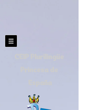
CEIP Plurilingüe
Princesa de
España