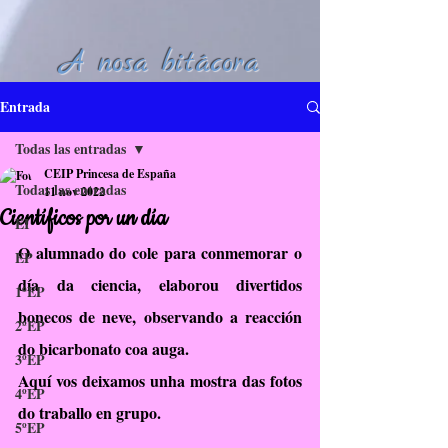
A nosa bitácora
Entrada
Todas las entradas
CEIP Princesa de España
Todas las entradas
11 nov 2022
Científicos por un día
EI
O alumnado do cole para conmemorar o 
EP
día da ciencia, elaborou divertidos 
1ºEP
bonecos de neve, observando a reacción 
2ºEP
do bicarbonato coa auga.
3ºEP
Aquí vos deixamos unha mostra das fotos 
4ºEP
do traballo en grupo.
5ºEP