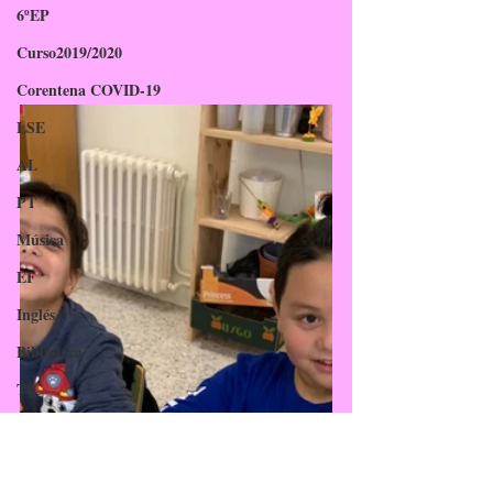
6ºEP
Curso2019/2020
Corentena COVID-19
LSE
AL
PT
Música
EF
Inglés
Biblioteca
TIC
EAEC
PDC