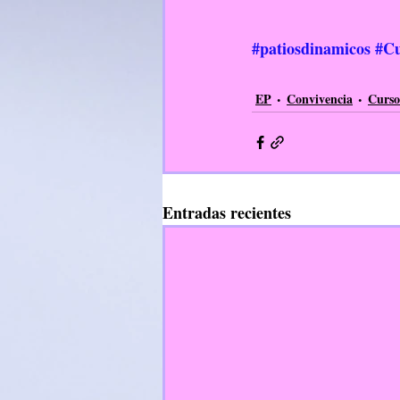
#patiosdinamicos
#Cu
EP
Convivencia
Curso
Entradas recientes