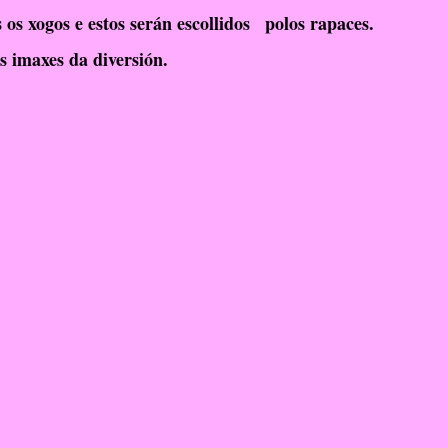
s xogos e estos serán escollidos   polos rapaces.
RelixiónEvanxélica
Escola Verde
 imaxes da diversión.