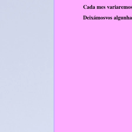
Cada mes variaremos o
RelixiónCatólica
Deixámosvos algunhas