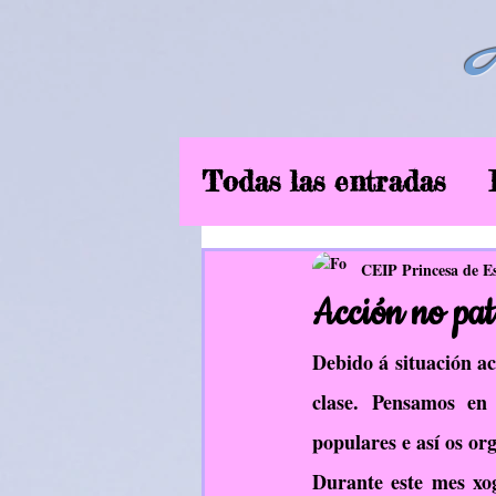
Todas las entradas
6ºEP
Curso2019
CEIP Princesa de E
Acción no pat
Música
EF
In
Debido á situación a
clase. Pensamos en
populares e así os o
Aliméntate ben
Durante este mes xog