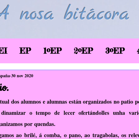
A nosa bitácora
EI
EP
1ºEP
2ºEP
3ºEP
/2020
Corentena COVID-19
LSE
spaña
30 nov 2020
io.
glés
Biblioteca
TIC
EAEC
ctual dos alumnos e alumnas están organizados no patio p
 dinamizar o tempo de lecer ofertándolles unha vari
rganizamos por quendas.
SaúdePrato
Donas de si
EDLG
amos ao brilé, á comba, o pano, ao tragabolas, os relevo