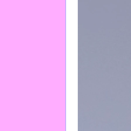
TEI
PFPP