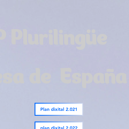
P Plurilingüe
esa de España
Plan dixital 2.021
plan dixital 2.022