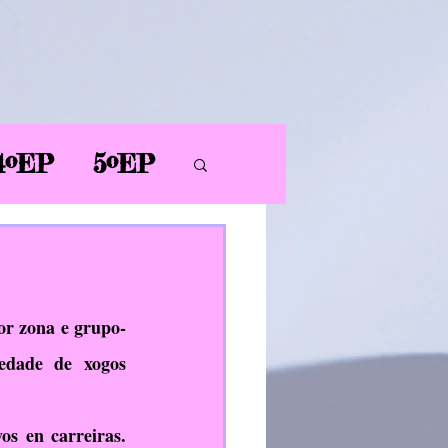
4ºEP
5ºEP
AL
PT
PDC
or zona e grupo-
edade de xogos 
ER
s en carreiras. 